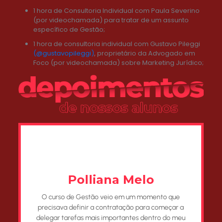
1 hora de Consultoria Individual com Paula Severino
(por videochamada) para tratar de um assunto
específico de Gestão;
1 hora de consultoria individual com Gustavo Pileggi
(@gustavopileggi)
, proprietário da Advogado em
Foco (por videochamada) sobre Marketing Jurídico;
Polliana Melo
O curso de Gestão veio em um momento que
precisava definir a contratação para começar a
delegar tarefas mais importantes dentro do meu